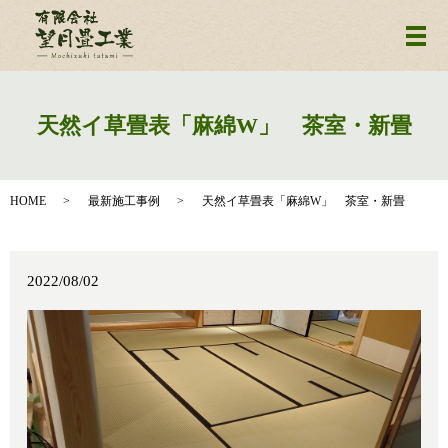
メ
天然イ草畳表「麻綿W」 茶室・新畳
HOME
最新施工事例
天然イ草畳表「麻綿W」 茶室・新畳
2022/08/02