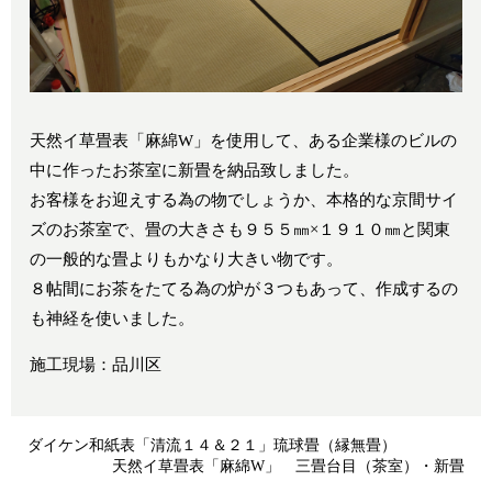
天然イ草畳表「麻綿W」を使用して、ある企業様のビルの
中に作ったお茶室に新畳を納品致しました。
お客様をお迎えする為の物でしょうか、本格的な京間サイ
ズのお茶室で、畳の大きさも９５５㎜×１９１０㎜と関東
の一般的な畳よりもかなり大きい物です。
８帖間にお茶をたてる為の炉が３つもあって、作成するの
も神経を使いました。
施工現場：品川区
ダイケン和紙表「清流１４＆２１」琉球畳（縁無畳）
天然イ草畳表「麻綿W」 三畳台目（茶室）・新畳