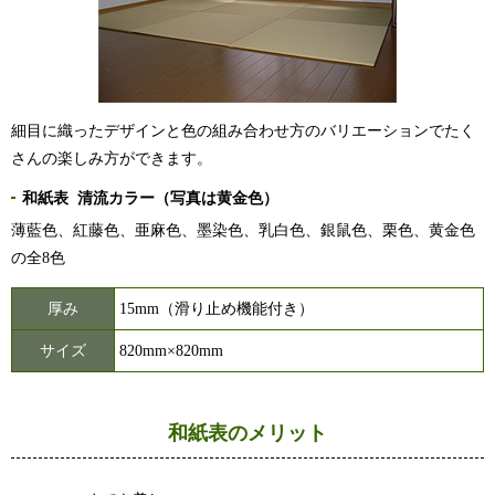
細目に織ったデザインと色の組み合わせ方のバリエーションでたく
さんの楽しみ方ができます。
和紙表 清流カラー（写真は黄金色）
薄藍色、紅藤色、亜麻色、墨染色、乳白色、銀鼠色、栗色、黄金色
の全8色
厚み
15mm（滑り止め機能付き）
サイズ
820mm×820mm
和紙表のメリット