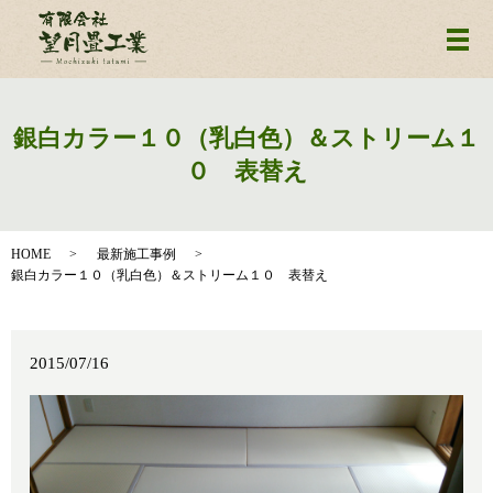
メ
銀白カラー１０（乳白色）＆ストリーム１
０ 表替え
HOME
最新施工事例
銀白カラー１０（乳白色）＆ストリーム１０ 表替え
2015/07/16