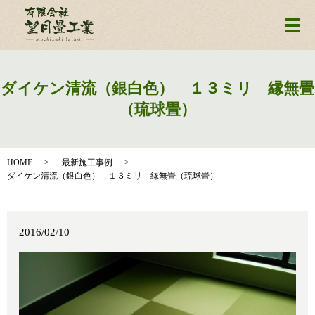
メ
ダイケン清流（銀白色） １３ミリ 縁無畳
（琉球畳）
HOME
最新施工事例
ダイケン清流（銀白色） １３ミリ 縁無畳（琉球畳）
2016/02/10