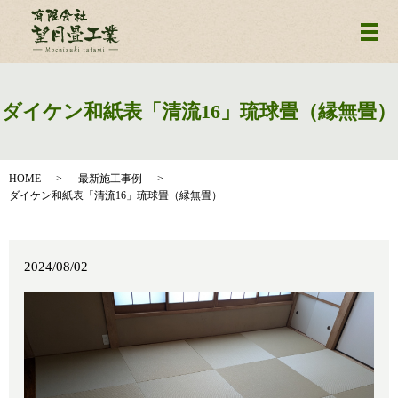
メ
ダイケン和紙表「清流16」琉球畳（縁無畳）
HOME
最新施工事例
ダイケン和紙表「清流16」琉球畳（縁無畳）
2024/08/02