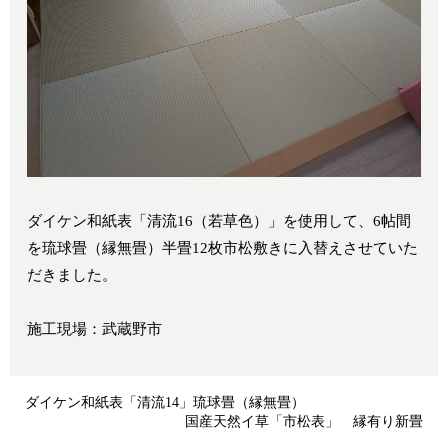
ダイケン和紙表「清流16（若草色）」を使用して、6帖間
を琉球畳（縁無畳）半畳12枚市松敷きに入替えさせていた
だきました。
施工現場：武蔵野市
ダイケン和紙表「清流14」琉球畳（縁無畳）
国産天然イ草「市松表」 縁有り新畳