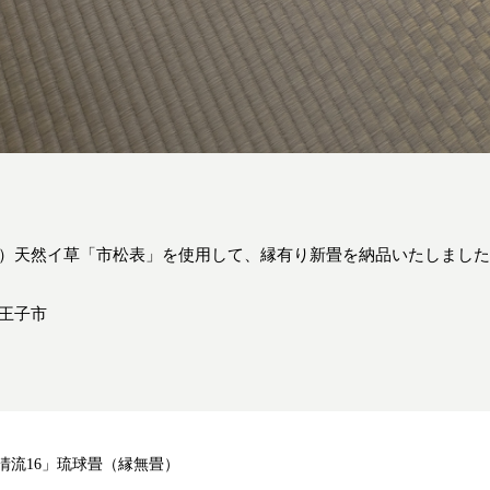
）天然イ草「市松表」を使用して、縁有り新畳を納品いたしまし
王子市
清流16」琉球畳（縁無畳）