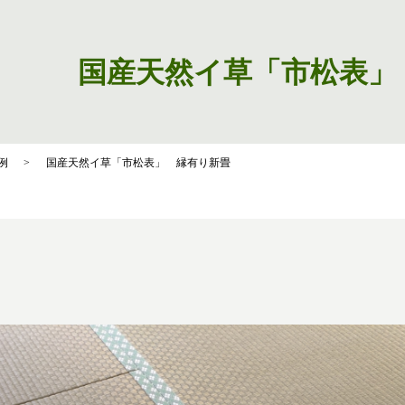
国産天然イ草「市松表」
例
国産天然イ草「市松表」 縁有り新畳