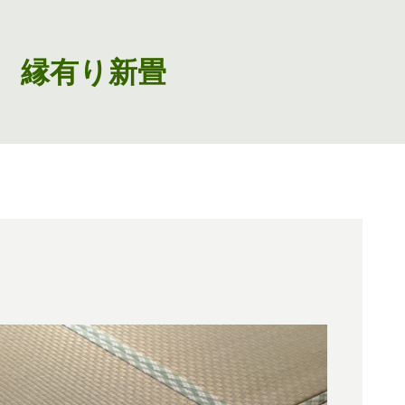
 縁有り新畳