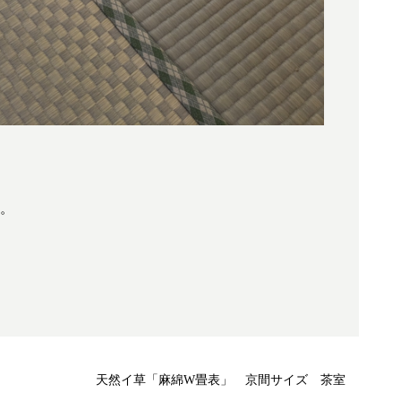
た。
天然イ草「麻綿W畳表」 京間サイズ 茶室